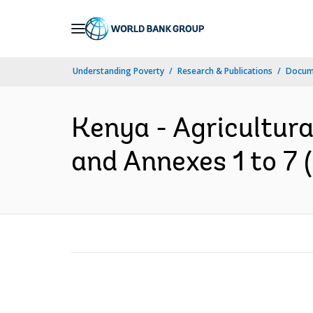
Skip
to
Main
Understanding Poverty
Research & Publications
Docume
Navigation
Kenya - Agricultural
and Annexes 1 to 7 (