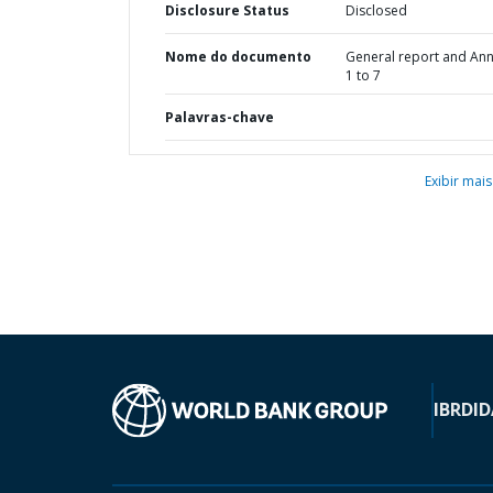
Disclosure Status
Disclosed
Nome do documento
General report and An
1 to 7
Palavras-chave
Exibir mais
IBRD
ID