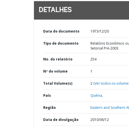
DETALHES
Data do documento
1973/12/20
TIpo de documento
Relatório Econômico o
Setorial Pré-2003
No. do relatório
254
Nº do volume
1
Total Volume(s)
2
(Ver todos os volume
País
Quênia,
Região
Eastern and Southern Af
Data de divulgação
2010/06/12