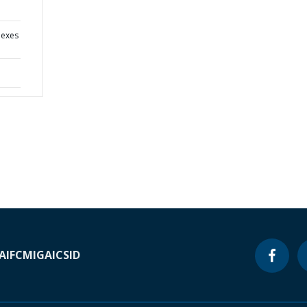
nexes
A
IFC
MIGA
ICSID