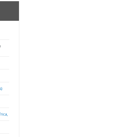
u
s)
rica,