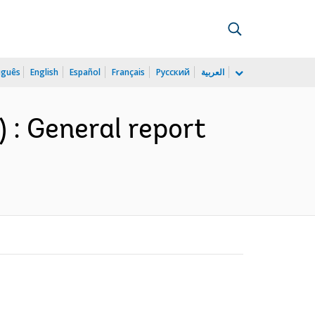
uguês
English
Español
Français
Русский
العربية
) : General report