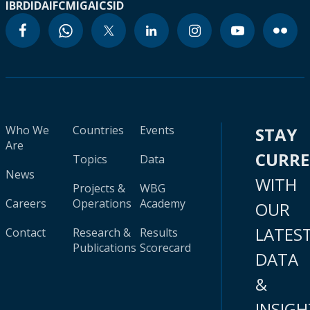
IBRD
IDA
IFC
MIGA
ICSID
Who We
Countries
Events
STAY
Are
CURR
Topics
Data
News
WITH
Projects &
WBG
Careers
Operations
Academy
OUR
LATES
Contact
Research &
Results
Publications
Scorecard
DATA
&
INSIGH