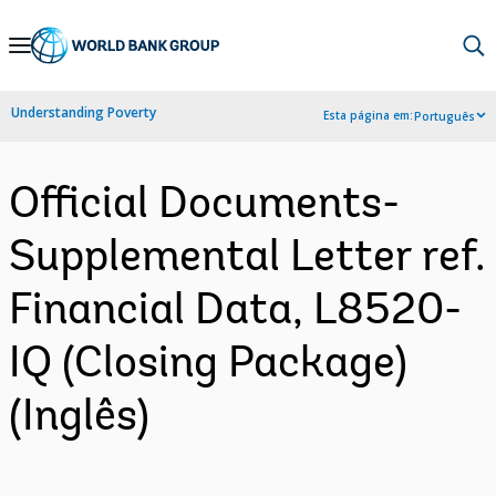
Skip
to
Main
Understanding Poverty
Esta página em:
Português
Navigation
Official Documents-
Supplemental Letter ref.
Financial Data, L8520-
IQ (Closing Package)
(Inglês)