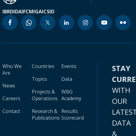
IBRD
IDA
IFC
MIGA
ICSID
Who We
Countries
Events
STAY
Are
CURR
Topics
Data
News
WITH
Projects &
WBG
Careers
Operations
Academy
OUR
LATES
Contact
Research &
Results
Publications
Scorecard
DATA
&