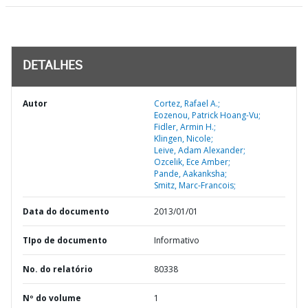
DETALHES
Autor
Cortez, Rafael A.;
Eozenou, Patrick Hoang-Vu;
Fidler, Armin H.;
Klingen, Nicole;
Leive, Adam Alexander;
Ozcelik, Ece Amber;
Pande, Aakanksha;
Smitz, Marc-Francois;
Data do documento
2013/01/01
TIpo de documento
Informativo
No. do relatório
80338
Nº do volume
1