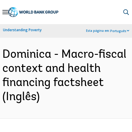
Skip
to
Main
Understanding Poverty
Esta página em:
Português
Navigation
Dominica - Macro-fiscal
context and health
financing factsheet
(Inglês)