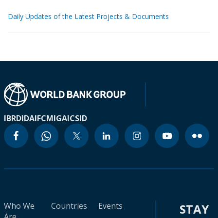
Daily Updates of the Latest Projects & Documents
IBRD
IDA
IFC
MIGA
ICSID
Who We
Countries
Events
STAY
Are