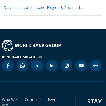
Daily Updates of the Latest Projects & Documents
IBRD
IDA
IFC
MIGA
ICSID
Who We
Countries
Events
STAY
Are