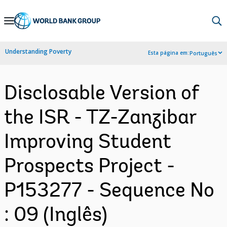
Skip
to
Main
Understanding Poverty
Esta página em:
Português
Navigation
Disclosable Version of
the ISR - TZ-Zanzibar
Improving Student
Prospects Project -
P153277 - Sequence No
: 09 (Inglês)