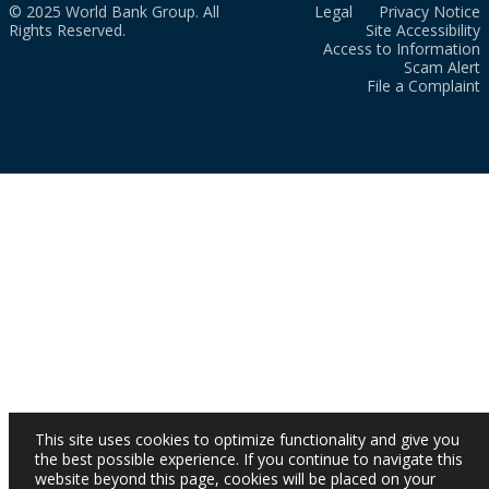
© 2025 World Bank Group. All
Legal
Privacy Notice
Rights Reserved.
Site Accessibility
Access to Information
Scam Alert
File a Complaint
This site uses cookies to optimize functionality and give you
the best possible experience. If you continue to navigate this
website beyond this page, cookies will be placed on your