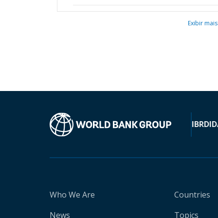
Exibir mais
IBRD
ID
Who We Are
Countries
News
Topics