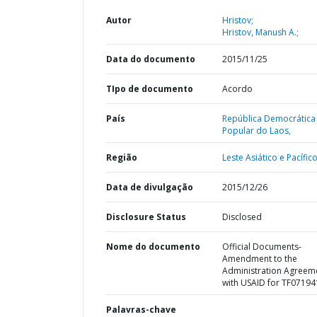
Autor
Hristov;
Hristov, Manush A.;
Data do documento
2015/11/25
TIpo de documento
Acordo
País
República Democrática
Popular do Laos,
Região
Leste Asiático e Pacífico
Data de divulgação
2015/12/26
Disclosure Status
Disclosed
Nome do documento
Official Documents-
Amendment to the
Administration Agreem
with USAID for TF07194
Palavras-chave