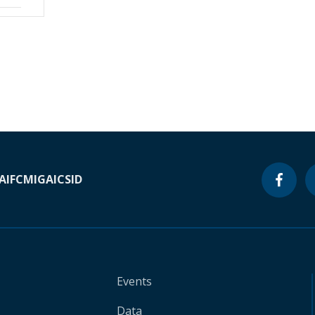
A
IFC
MIGA
ICSID
Events
Data