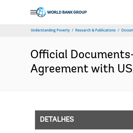
Skip
to
Main
Understanding Poverty
Research & Publications
Docume
Navigation
Official Documents
Agreement with USA
DETALHES