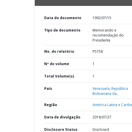
Data do documento
1992/07/15
TIpo de documento
Memorando e
recomendação do
Presidente
No. do relatório
P5758
Nº do volume
1
Total Volume(s)
1
País
Venezuela,
República
Bolivariana da,
Região
América Latina e Caribe
Data de divulgação
2018/07/27
Disclosure Status
Disclosed