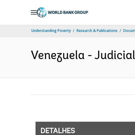
Skip
to
Main
Understanding Poverty
Research & Publications
Docume
Navigation
Venezuela - Judicial
DETALHES