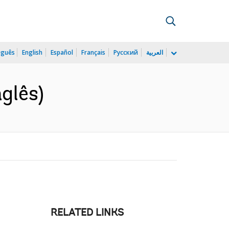
uguês
English
Español
Français
Русский
العربية
nglês)
RELATED LINKS