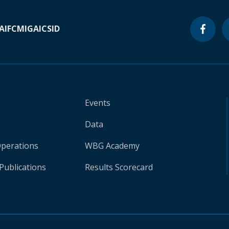
A
IFC
MIGA
ICSID
Events
Data
Operations
WBG Academy
Publications
Results Scorecard