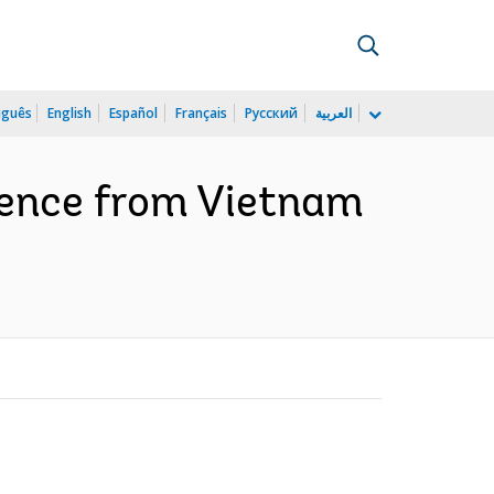
uguês
English
Español
Français
Русский
العربية
idence from Vietnam