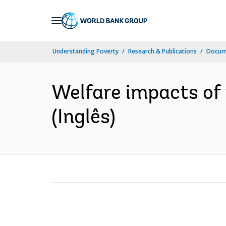
Skip
to
Main
Understanding Poverty
Research & Publications
Docume
Navigation
Welfare impacts of 
(Inglês)