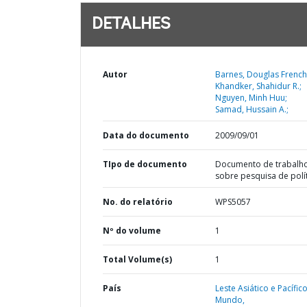
DETALHES
Autor
Barnes, Douglas French
Khandker, Shahidur R.;
Nguyen, Minh Huu;
Samad, Hussain A.;
Data do documento
2009/09/01
TIpo de documento
Documento de trabalh
sobre pesquisa de polí
No. do relatório
WPS5057
Nº do volume
1
Total Volume(s)
1
País
Leste Asiático e Pacífico
Mundo,