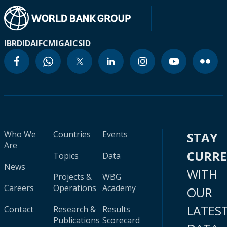
IBRD
IDA
IFC
MIGA
ICSID
Who We
Countries
Events
STAY
Are
CURR
Topics
Data
News
WITH
Projects &
WBG
Careers
Operations
Academy
OUR
LATES
Contact
Research &
Results
Publications
Scorecard