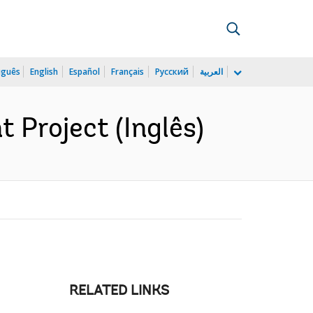
uguês
English
Español
Français
Русский
العربية
 Project (Inglês)
RELATED LINKS