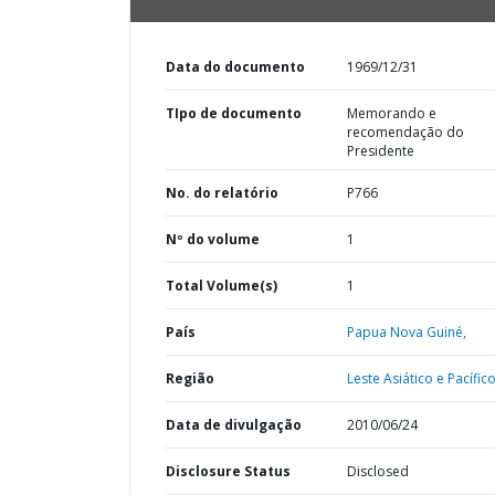
Data do documento
1969/12/31
TIpo de documento
Memorando e
recomendação do
Presidente
No. do relatório
P766
Nº do volume
1
Total Volume(s)
1
País
Papua Nova Guiné,
Região
Leste Asiático e Pacífico
Data de divulgação
2010/06/24
Disclosure Status
Disclosed