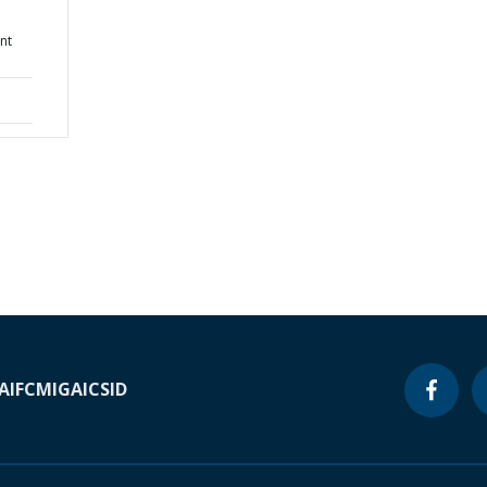
nt
A
IFC
MIGA
ICSID