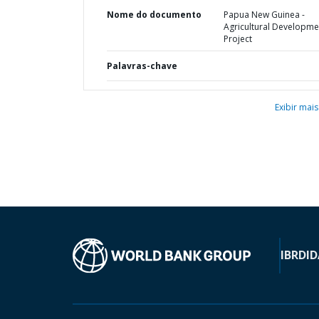
Nome do documento
Papua New Guinea -
Agricultural Developme
Project
Palavras-chave
Exibir mais
IBRD
ID