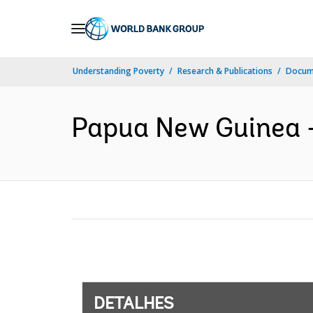
Skip
to
Main
Understanding Poverty
Research & Publications
Docume
Navigation
Papua New Guinea - 
DETALHES