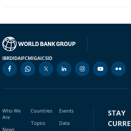
IBRD
IDA
IFC
MIGA
ICSID
Who We
Countries
Events
STAY
Are
CURR
Topics
Data
News