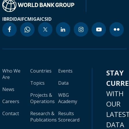
IBRD
IDA
IFC
MIGA
ICSID
Who We
Countries
Events
STAY
Are
CURR
Topics
Data
News
WITH
Projects &
WBG
Careers
Operations
Academy
OUR
LATES
Contact
Research &
Results
Publications
Scorecard
DATA