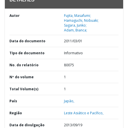
DETALHES
Autor
Fujita, Masafumi;
Hamaguchi, Nobuaki;
Sagara, Junko;
Adam, Bianca;
Data do documento
2011/03/01
TIpo de documento
Informativo
No. do relatório
80075
Nº do volume
1
Total Volume(s)
1
País
Japão,
Região
Leste Asiático e Pacífico,
Data de divulgação
2013/09/19