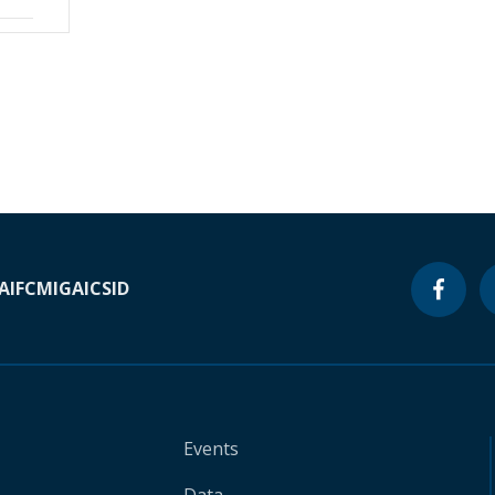
A
IFC
MIGA
ICSID
Events