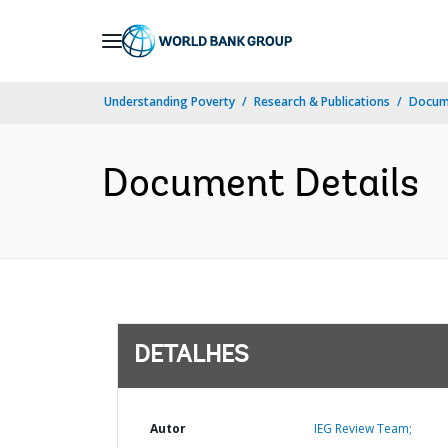
Skip
to
Main
Understanding Poverty
Research & Publications
Docume
Navigation
Document Details
DETALHES
Autor
IEG Review Team;