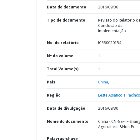
Data do documento
2016/09/30
TIpo de documento
Revisão do Relatório d
Conclusão da
Implementação
No. do relatório
ICRR0020154
Nº do volume
1
Total Volume(s)
1
País
China,
Região
Leste Asiático e Pacífico
Data de divulgação
2016/09/30
Nome do documento
China - CN-GEF-IF-Shan
Agricultural &Non-Poi
Palavras-chave