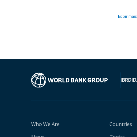
Exibir mais
IBRD
ID
Who We Are
Countries