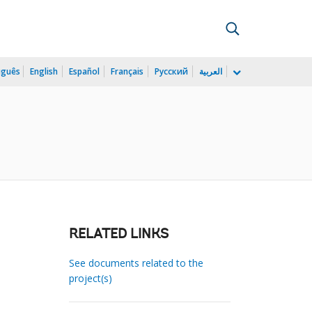
uguês
English
Español
Français
Русский
العربية
RELATED LINKS
See documents related to the
project(s)