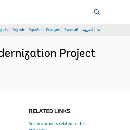
uguês
English
Español
Français
Русский
العربية
dernization Project
RELATED LINKS
See documents related to the
project(s)