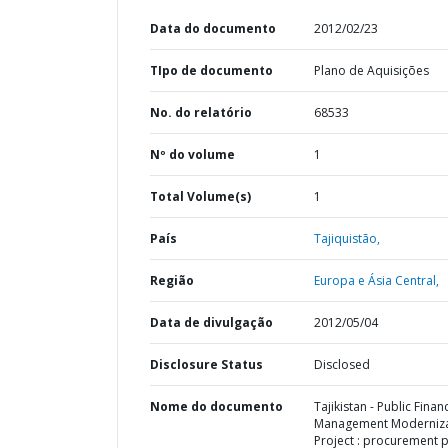
Data do documento
2012/02/23
TIpo de documento
Plano de Aquisições
No. do relatório
68533
Nº do volume
1
Total Volume(s)
1
País
Tajiquistão,
Região
Europa e Ásia Central,
Data de divulgação
2012/05/04
Disclosure Status
Disclosed
Nome do documento
Tajikistan - Public Financ
Management Moderniza
Project : procurement 