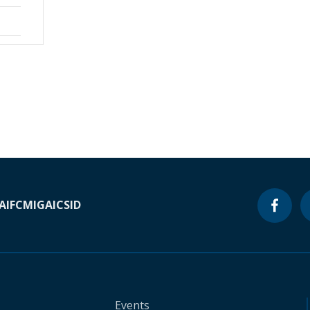
A
IFC
MIGA
ICSID
Events