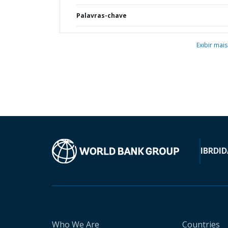
Palavras-chave
Exibir mais
IBRD
ID
Who We Are
Countries