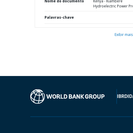
Nome do documento
Kenya - Kiambere
Hydroelectric Power Pr
Palavras-chave
Exibir mais
IBRD
ID