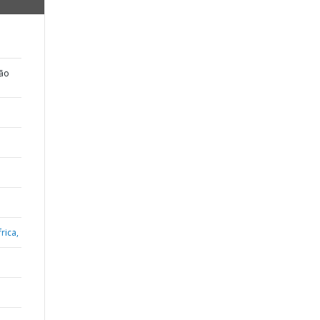
ção
rica,