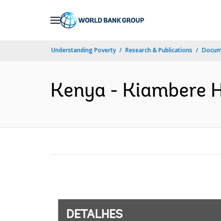
Skip
to
Main
Understanding Poverty
Research & Publications
Docume
Navigation
Kenya - Kiambere Hy
DETALHES