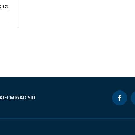
oject
A
IFC
MIGA
ICSID