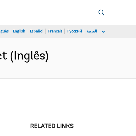
uguês
English
Español
Français
Русский
العربية
 (Inglês)
RELATED LINKS