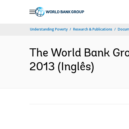
Skip
to
Main
Understanding Poverty
Research & Publications
Docume
Navigation
The World Bank Grou
2013 (Inglês)