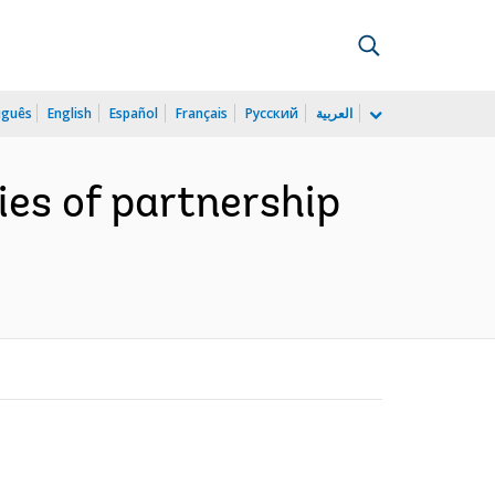
uguês
English
Español
Français
Русский
العربية
ies of partnership