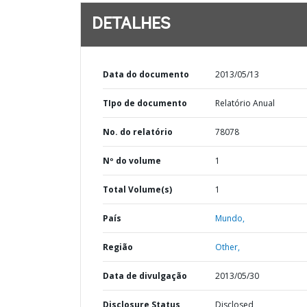
DETALHES
Data do documento
2013/05/13
TIpo de documento
Relatório Anual
No. do relatório
78078
Nº do volume
1
Total Volume(s)
1
País
Mundo,
Região
Other,
Data de divulgação
2013/05/30
Disclosure Status
Disclosed