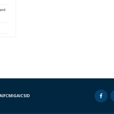
 and
A
IFC
MIGA
ICSID