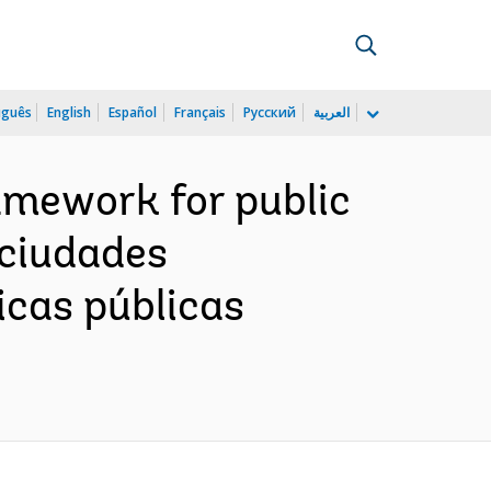
uguês
English
Español
Français
Русский
العربية
ramework for public
 ciudades
icas públicas