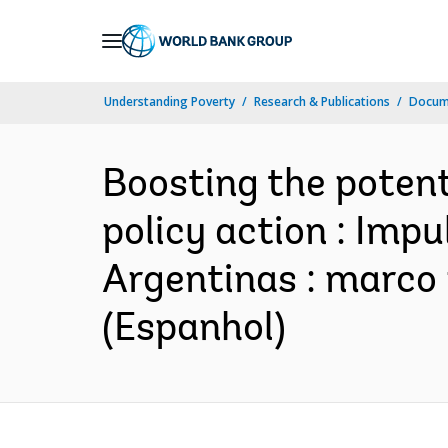
Skip
to
Main
Understanding Poverty
Research & Publications
Docume
Navigation
Boosting the potent
policy action : Impu
Argentinas : marco p
(Espanhol)