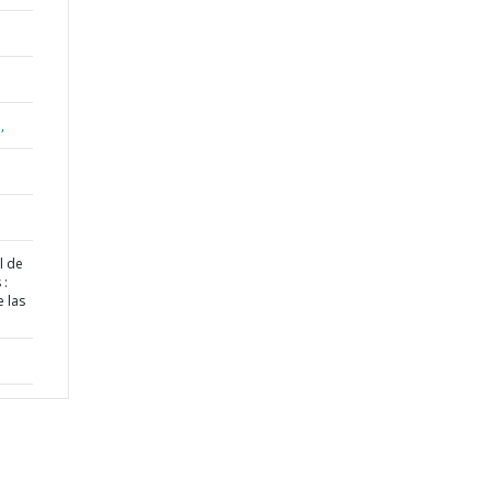
,
l de
 :
 las