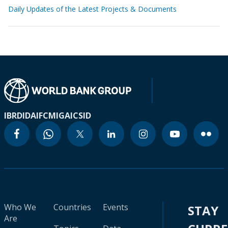
Daily Updates of the Latest Projects & Documents
IBRD
IDA
IFC
MIGA
ICSID
Who We
Countries
Events
STAY
Are