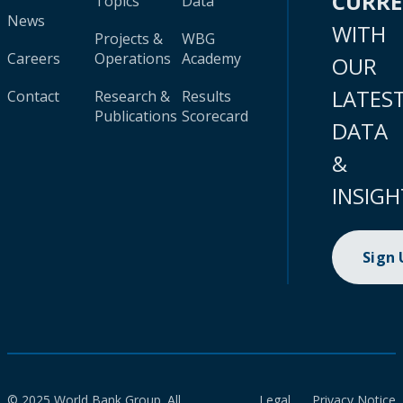
CURR
Topics
Data
News
WITH
Projects &
WBG
Careers
Operations
Academy
OUR
LATES
Contact
Research &
Results
Publications
Scorecard
DATA
&
INSIGH
Sign
© 2025 World Bank Group. All
Legal
Privacy Notice