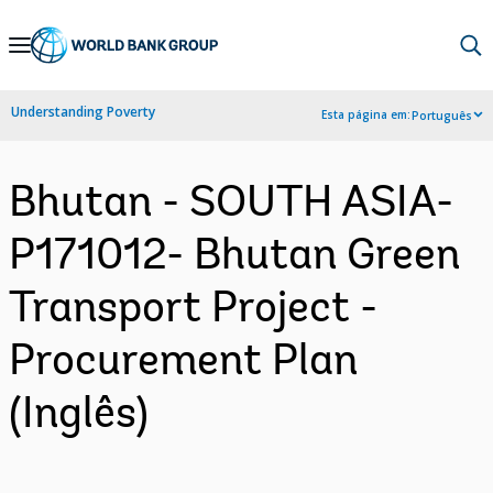
Skip
to
Main
Understanding Poverty
Esta página em:
Português
Navigation
Bhutan - SOUTH ASIA-
P171012- Bhutan Green
Transport Project -
Procurement Plan
(Inglês)