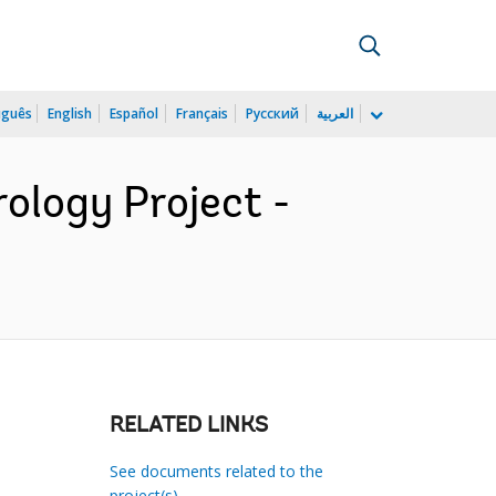
uguês
English
Español
Français
Русский
العربية
ology Project -
RELATED LINKS
See documents related to the
project(s)