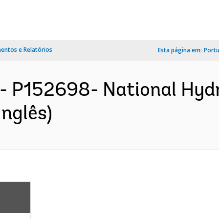
ntos e Relatórios
Esta página em:
Port
- P152698- National Hydr
nglês)