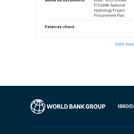
Nome do documento
India - SOUTH ASIA-
P152698- National
Hydrology Project -
Procurement Plan
Palavras-chave
Exibir mais
IBRD
ID