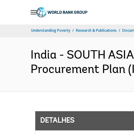
Skip
to
Main
Understanding Poverty
Research & Publications
Docume
Navigation
India - SOUTH ASIA
Procurement Plan (I
DETALHES