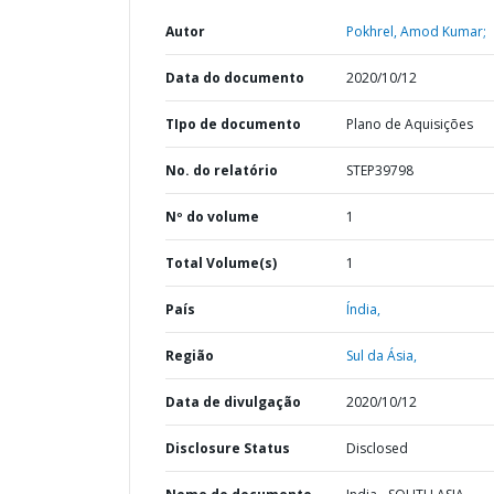
Autor
Pokhrel, Amod Kumar;
Data do documento
2020/10/12
TIpo de documento
Plano de Aquisições
No. do relatório
STEP39798
Nº do volume
1
Total Volume(s)
1
País
Índia,
Região
Sul da Ásia,
Data de divulgação
2020/10/12
Disclosure Status
Disclosed