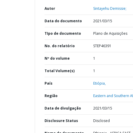
Autor
Sintayehu Demissie;
Data do documento
2021/03/15
TIpo de documento
Plano de Aquisições
No. do relatório
STEP46391
Nº do volume
1
Total Volume(s)
1
País
Etiópia,
Região
Eastern and Southern Af
Data de divulgação
2021/03/15
Disclosure Status
Disclosed