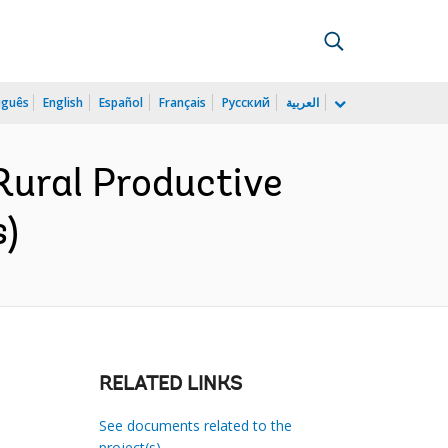
uguês
English
Español
Français
Русский
العربية
Rural Productive
s)
RELATED LINKS
See documents related to the
project(s)