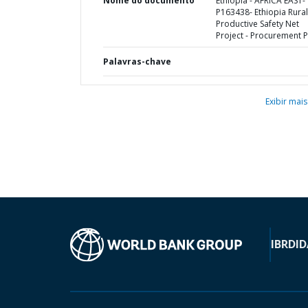
Nome do documento
Ethiopia - AFRICA EAST-
P163438- Ethiopia Rural
Productive Safety Net
Project - Procurement P
Palavras-chave
Exibir mais
IBRD
ID