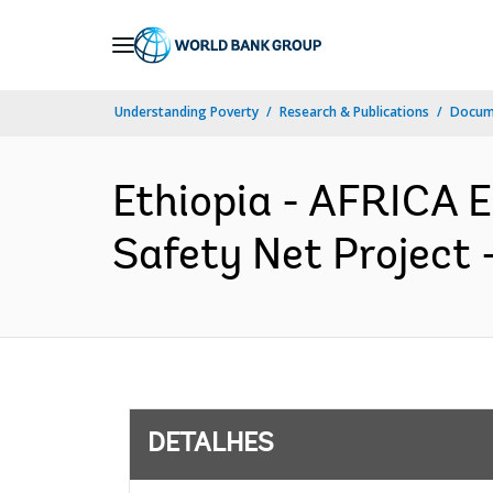
Skip
to
Main
Understanding Poverty
Research & Publications
Docume
Navigation
Ethiopia - AFRICA 
Safety Net Project 
DETALHES