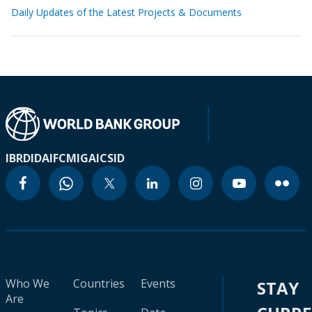
Daily Updates of the Latest Projects & Documents
IBRD
IDA
IFC
MIGA
ICSID
Who We
Countries
Events
STAY
Are