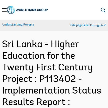
Skip
to
Main
Understanding Poverty
Esta página em:
Português
Navigation
Sri Lanka - Higher
Education for the
Twenty First Century
Project : P113402 -
Implementation Status
Results Report :