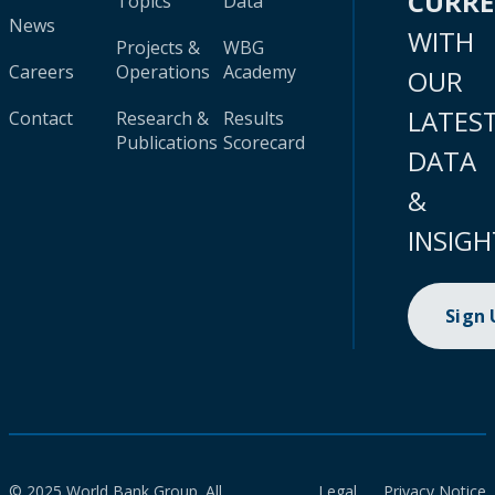
CURR
Topics
Data
News
WITH
Projects &
WBG
Careers
Operations
Academy
OUR
LATES
Contact
Research &
Results
Publications
Scorecard
DATA
&
INSIGH
Sign
© 2025 World Bank Group. All
Legal
Privacy Notice