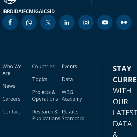
IBRD
IDA
IFC
MIGA
ICSID
Who We
Countries
Events
STAY
Are
CURR
Topics
Data
News
WITH
Projects &
WBG
Careers
Operations
Academy
OUR
LATES
Contact
Research &
Results
Publications
Scorecard
DATA
&