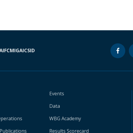
A
IFC
MIGA
ICSID
Events
Data
Operations
WBG Academy
Publications
Results Scorecard