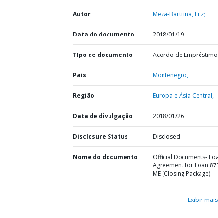
Autor
Meza-Bartrina, Luz;
Data do documento
2018/01/19
TIpo de documento
Acordo de Empréstimo
País
Montenegro,
Região
Europa e Ásia Central,
Data de divulgação
2018/01/26
Disclosure Status
Disclosed
Nome do documento
Official Documents- Lo
Agreement for Loan 87
ME (Closing Package)
Exibir mais