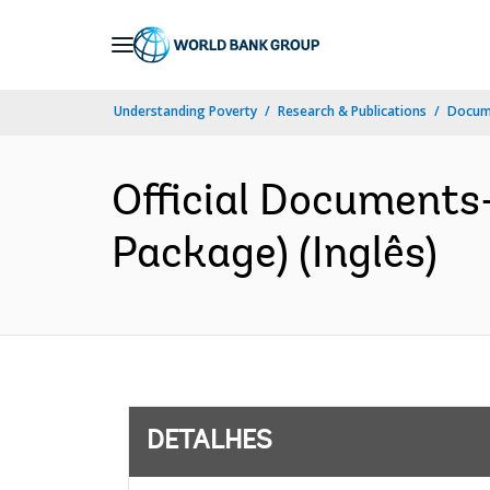
Skip
to
Main
Understanding Poverty
Research & Publications
Docume
Navigation
Official Documents
Package) (Inglês)
DETALHES