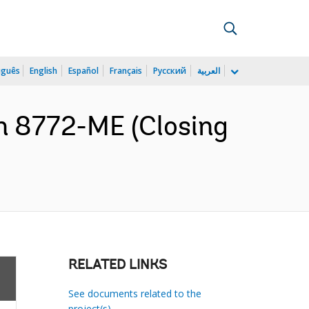
uguês
English
Español
Français
Русский
العربية
n 8772-ME (Closing
RELATED LINKS
See documents related to the
project(s)