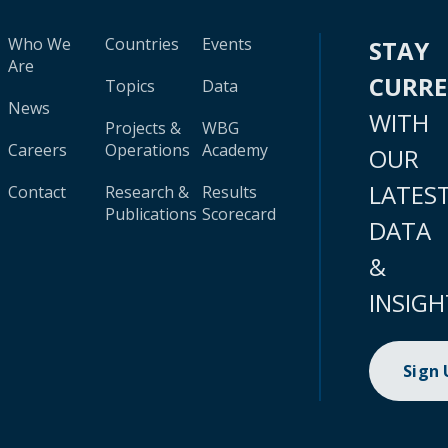
Who We
Countries
Events
STAY
Are
CURR
Topics
Data
News
WITH
Projects &
WBG
Careers
Operations
Academy
OUR
LATES
Contact
Research &
Results
Publications
Scorecard
DATA
&
INSIGH
Sign