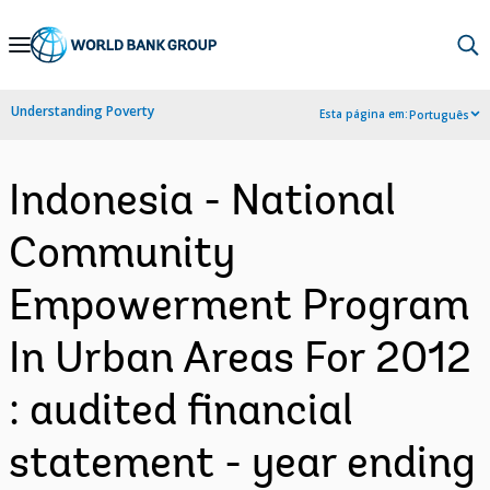
Skip
to
Main
Understanding Poverty
Esta página em:
Português
Navigation
Indonesia - National
Community
Empowerment Program
In Urban Areas For 2012
: audited financial
statement - year ending