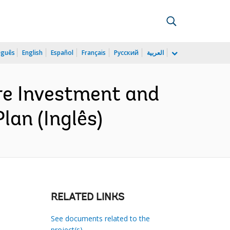
uguês
English
Español
Français
Русский
العربية
re Investment and
an (Inglês)
RELATED LINKS
See documents related to the
project(s)