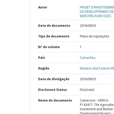
Autor
PROJET D'INVESTISSEME
DE DEVELOPPEMENT DE
MARCHES AGRICOLES;
Data do documento
2018/09/25
TIpo de documento
Plano de Aquisições
Nº do volume
1
País
Camarões,
Região
Western and Central Afr
Data de divulgação
2018/09/25
Disclosure Status
Disclosed
Nome do documento
Cameroon - AFRICA-
P143417- The Agricultu
Investment and Market
Development Project -