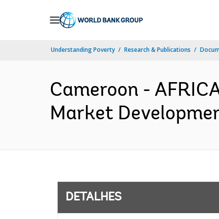
Skip
to
Main
Understanding Poverty
Research & Publications
Docume
Navigation
Cameroon - AFRICA-
Market Development
DETALHES