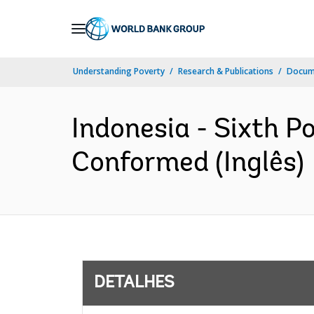
Skip
to
Main
Understanding Poverty
Research & Publications
Docume
Navigation
Indonesia - Sixth P
Conformed (Inglês)
DETALHES