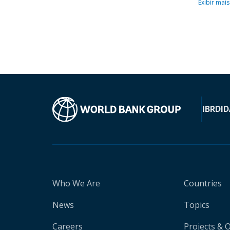
Exibir mais
IBRD
ID
Who We Are
Countries
News
Topics
Careers
Projects & 