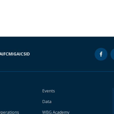
A
IFC
MIGA
ICSID
Events
Data
Operations
WBG Academy