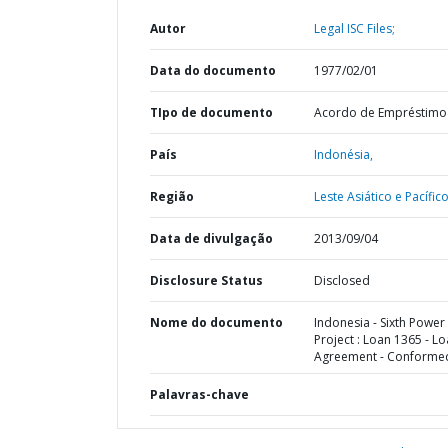
Autor
Legal ISC Files;
Data do documento
1977/02/01
TIpo de documento
Acordo de Empréstimo
País
Indonésia,
Região
Leste Asiático e Pacífico
Data de divulgação
2013/09/04
Disclosure Status
Disclosed
Nome do documento
Indonesia - Sixth Power
Project : Loan 1365 - L
Agreement - Conforme
Palavras-chave