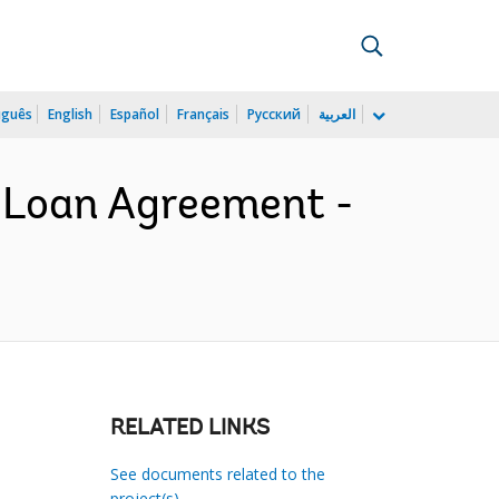
uguês
English
Español
Français
Русский
العربية
- Loan Agreement -
RELATED LINKS
See documents related to the
project(s)