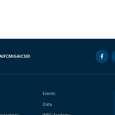
A
IFC
MIGA
ICSID
Events
Data