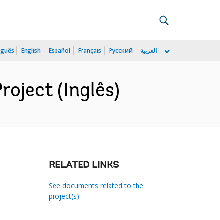
uguês
English
Español
Français
Русский
العربية
oject (Inglês)
RELATED LINKS
See documents related to the
project(s)