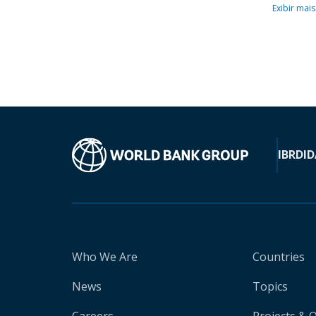
Exibir mais
IBRD
ID
Who We Are
Countries
News
Topics