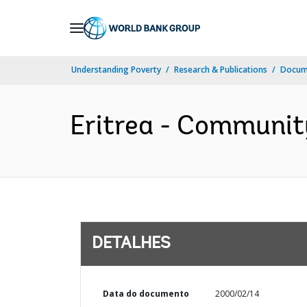
Skip
to
Main
Understanding Poverty
Research & Publications
Docume
Navigation
Eritrea - Communit
DETALHES
Data do documento
2000/02/14