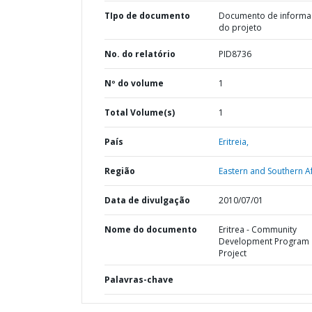
TIpo de documento
Documento de informa
do projeto
No. do relatório
PID8736
Nº do volume
1
Total Volume(s)
1
País
Eritreia,
Região
Eastern and Southern Af
Data de divulgação
2010/07/01
Nome do documento
Eritrea - Community
Development Program
Project
Palavras-chave