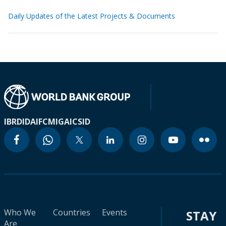
Daily Updates of the Latest Projects & Documents
IBRD
IDA
IFC
MIGA
ICSID
Who We
Countries
Events
STAY
Are