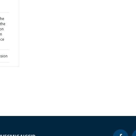
the
 the
on
rn
nce
ssion