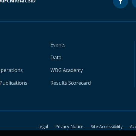
A
IFC
MIGA
ICSID
Events
Data
Operations
WBG Academy
Publications
Results Scorecard
Legal
Privacy Notice
Site Accessibility
Ac