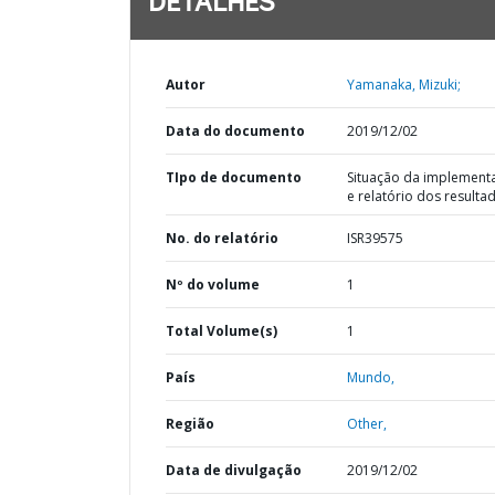
DETALHES
Autor
Yamanaka, Mizuki;
Data do documento
2019/12/02
TIpo de documento
Situação da implement
e relatório dos resulta
No. do relatório
ISR39575
Nº do volume
1
Total Volume(s)
1
País
Mundo,
Região
Other,
Data de divulgação
2019/12/02