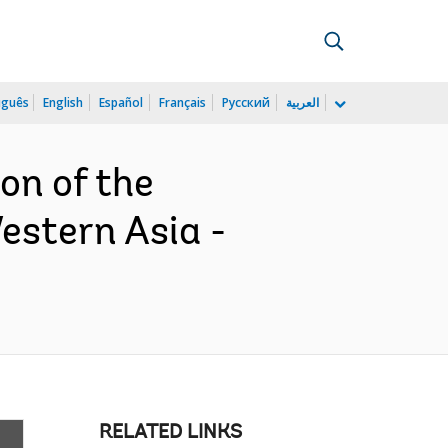
uguês
English
Español
Français
Русский
العربية
on of the
estern Asia -
RELATED LINKS