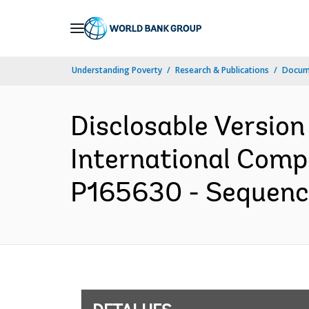
Skip
to
Main
Understanding Poverty
Research & Publications
Docume
Navigation
Disclosable Version
International Comp
P165630 - Sequence 