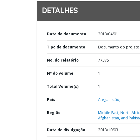
DETALHES
Data do documento
2013/04/01
TIpo de documento
Documento do projeto
No. do relatório
77375
Nº do volume
1
Total Volume(s)
1
País
Afeganistão,
Região
Middle East, North Afric
Afghanistan, and Pakist
Data de divulgação
2013/10/03