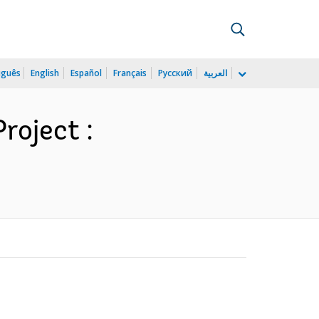
uguês
English
Español
Français
Русский
العربية
oject :