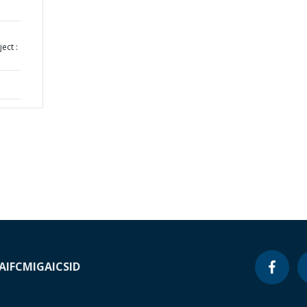
ect :
A
IFC
MIGA
ICSID