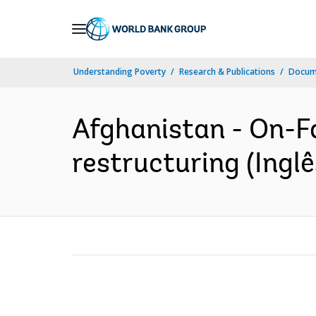
Skip
to
Main
Understanding Poverty
Research & Publications
Docume
Navigation
Afghanistan - On-
restructuring (Inglê