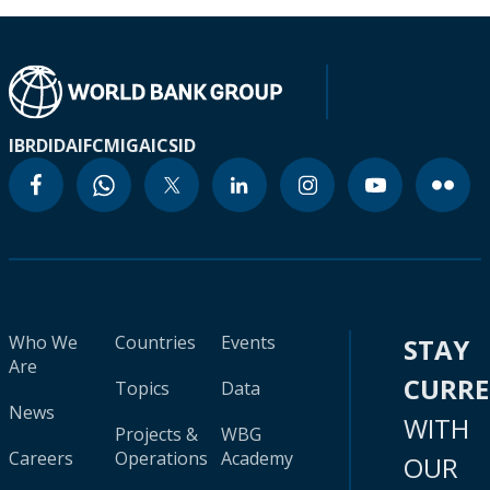
IBRD
IDA
IFC
MIGA
ICSID
Who We
Countries
Events
STAY
Are
CURR
Topics
Data
News
WITH
Projects &
WBG
Careers
Operations
Academy
OUR