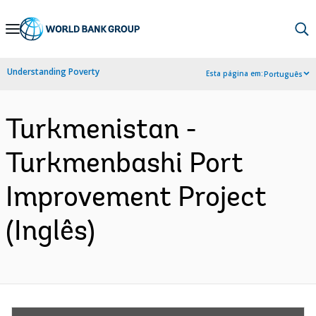
Skip
to
Main
Understanding Poverty
Esta página em:
Português
Navigation
Turkmenistan -
Turkmenbashi Port
Improvement Project
(Inglês)