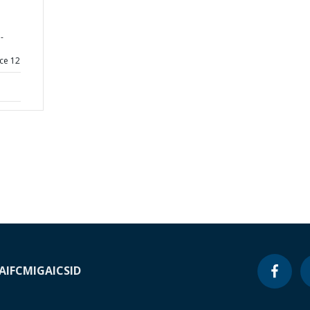
-
ce 12
A
IFC
MIGA
ICSID