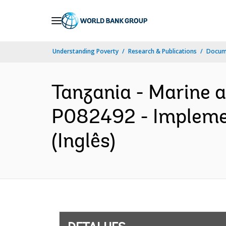
Skip
to
Main
Understanding Poverty
Research & Publications
Docume
Navigation
Tanzania - Marine 
P082492 - Implemen
(Inglês)