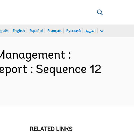
uguês
English
Español
Français
Русский
العربية
 Management :
port : Sequence 12
RELATED LINKS