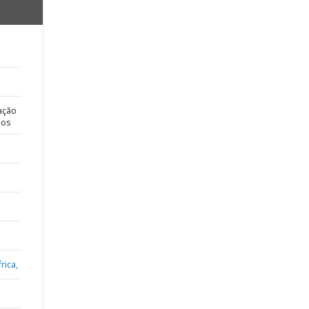
ação
dos
rica,