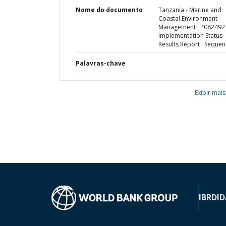
Nome do documento
Tanzania - Marine and
Coastal Environment
Management : P082492 
Implementation Status
Results Report : Sequen
Palavras-chave
Exibir mais
IBRD
ID