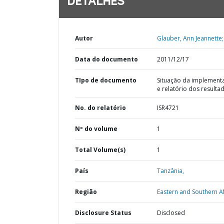
DETALHES
Autor
Glauber, Ann Jeannette;
Data do documento
2011/12/17
TIpo de documento
Situação da implement
e relatório dos resulta
No. do relatório
ISR4721
Nº do volume
1
Total Volume(s)
1
País
Tanzânia,
Região
Eastern and Southern Af
Disclosure Status
Disclosed