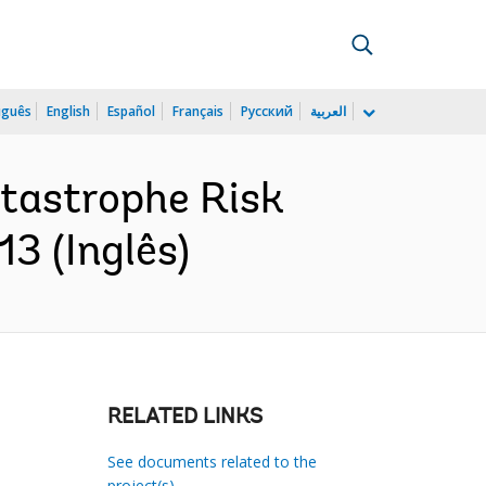
uguês
English
Español
Français
Русский
العربية
atastrophe Risk
3 (Inglês)
RELATED LINKS
See documents related to the
project(s)