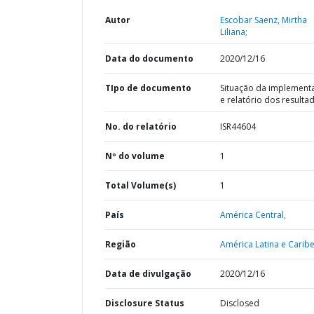
Autor
Escobar Saenz, Mirtha
Liliana;
Data do documento
2020/12/16
TIpo de documento
Situação da implement
e relatório dos resulta
No. do relatório
ISR44604
Nº do volume
1
Total Volume(s)
1
País
América Central,
Região
América Latina e Caribe
Data de divulgação
2020/12/16
Disclosure Status
Disclosed