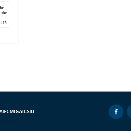
the
rophe
: 13
A
IFC
MIGA
ICSID