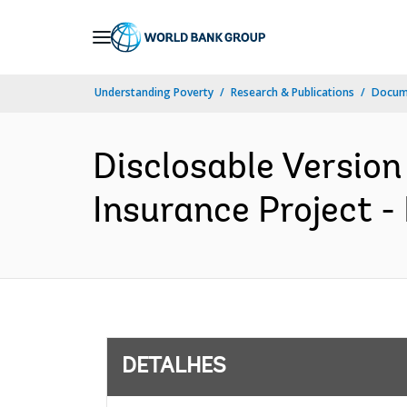
Skip
to
Main
Understanding Poverty
Research & Publications
Docume
Navigation
Disclosable Version
Insurance Project -
DETALHES