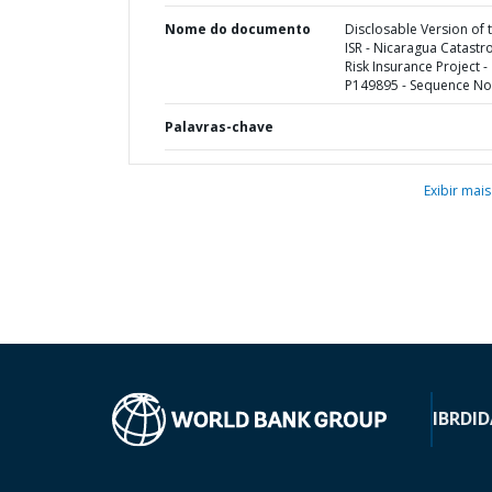
Nome do documento
Disclosable Version of 
ISR - Nicaragua Catast
Risk Insurance Project -
P149895 - Sequence No 
Palavras-chave
Exibir mais
IBRD
ID