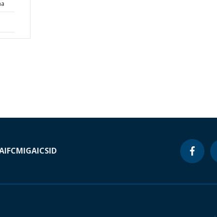
ma
A
IFC
MIGA
ICSID