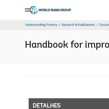
Skip
to
Main
Understanding Poverty
Research & Publications
Docume
Navigation
Handbook for improv
DETALHES