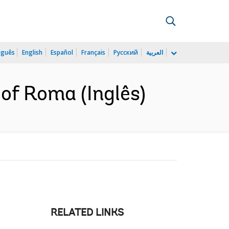
uguês
English
Español
Français
Русский
العربية
 of Roma (Inglês)
RELATED LINKS