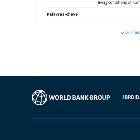
living conditions of Ro
Palavras-chave
Exibir mais
IBRD
ID