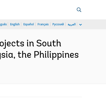
uguês
English
Español
Français
Русский
العربية
ojects in South
sia, the Philippines