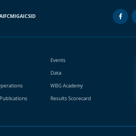
A
IFC
MIGA
ICSID
Events
Data
Operations
WBG Academy
Publications
Results Scorecard