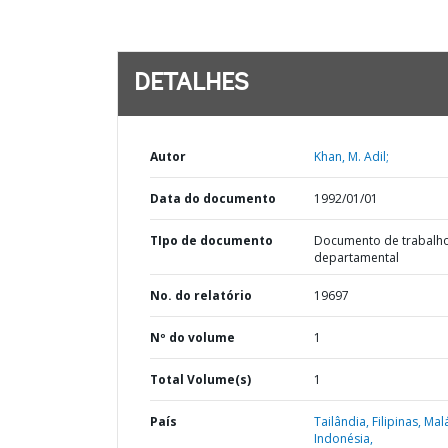
DETALHES
Autor
Khan, M. Adil;
Data do documento
1992/01/01
TIpo de documento
Documento de trabalh
departamental
No. do relatório
19697
Nº do volume
1
Total Volume(s)
1
País
Tailândia,
Filipinas,
Malá
Indonésia,