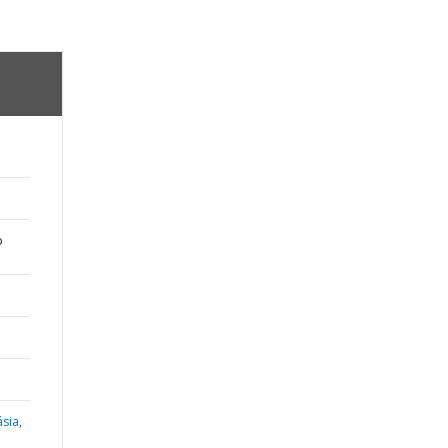
o
sia,