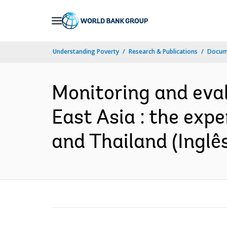
Skip
to
Main
Understanding Poverty
Research & Publications
Docume
Navigation
Monitoring and eval
East Asia : the expe
and Thailand (Inglê