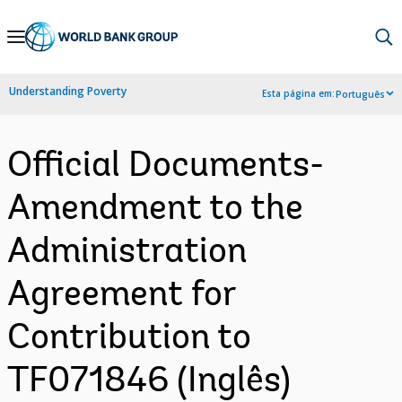
Skip
to
Main
Understanding Poverty
Esta página em:
Português
Navigation
Official Documents-
Amendment to the
Administration
Agreement for
Contribution to
TF071846 (Inglês)