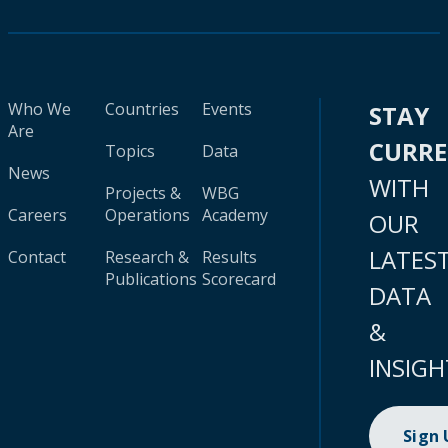
Who We
Countries
Events
STAY
Are
CURR
Topics
Data
News
WITH
Projects &
WBG
Careers
Operations
Academy
OUR
LATES
Contact
Research &
Results
Publications
Scorecard
DATA
&
INSIGH
Sign