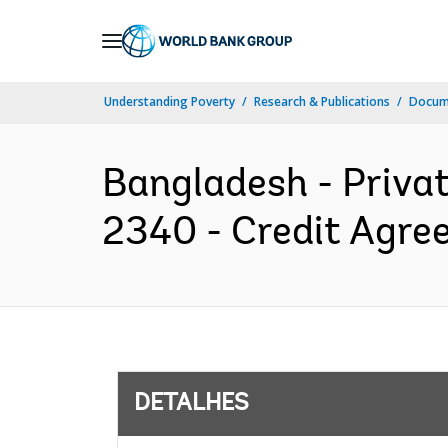
Skip
to
Main
Understanding Poverty
Research & Publications
Docume
Navigation
Bangladesh - Private
2340 - Credit Agre
DETALHES