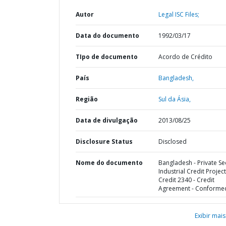
Autor
Legal ISC Files;
Data do documento
1992/03/17
TIpo de documento
Acordo de Crédito
País
Bangladesh,
Região
Sul da Ásia,
Data de divulgação
2013/08/25
Disclosure Status
Disclosed
Nome do documento
Bangladesh - Private Se
Industrial Credit Project
Credit 2340 - Credit
Agreement - Conforme
Exibir mais