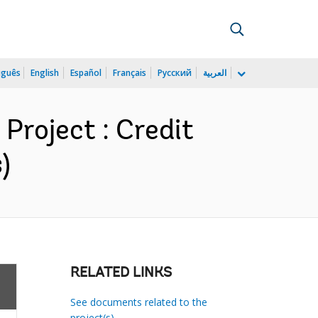
uguês
English
Español
Français
Русский
العربية
Project : Credit
)
RELATED LINKS
See documents related to the
project(s)