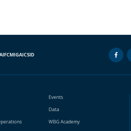
A
IFC
MIGA
ICSID
Events
Data
Operations
WBG Academy