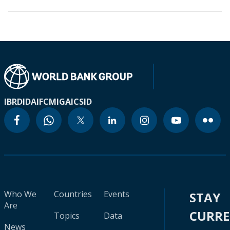
IBRD
IDA
IFC
MIGA
ICSID
Who We
Countries
Events
STAY
Are
CURR
Topics
Data
News