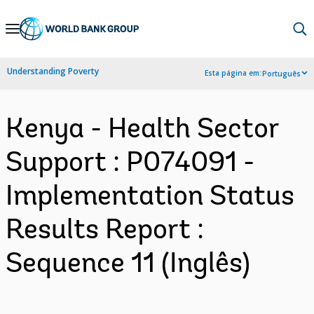
Skip
to
Main
Understanding Poverty
Esta página em:
Português
Navigation
Kenya - Health Sector
Support : P074091 -
Implementation Status
Results Report :
Sequence 11 (Inglês)