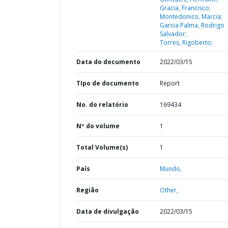
Gracia, Francisco;
Montedonico, Marcia;
Garcia Palma, Rodrigo
Salvador;
Torres, Rigoberto;
Data do documento
2022/03/15
TIpo de documento
Report
No. do relatório
169434
Nº do volume
1
Total Volume(s)
1
País
Mundo,
Região
Other,
Data de divulgação
2022/03/15