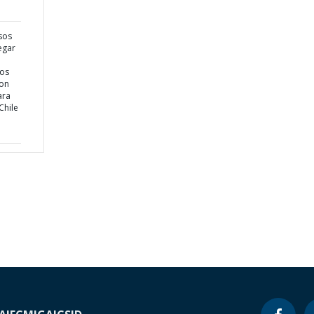
sos
egar
cos
ion
ara
Chile