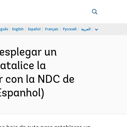
uguês
English
Español
Français
Русский
العربية
esplegar un
talice la
r con la NDC de
(Espanhol)