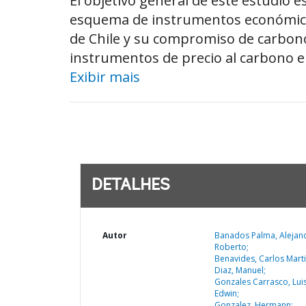
El objetivo general de este estudio 
esquema de instrumentos económicos 
de Chile y su compromiso de carbono
instrumentos de precio al carbono en
Exibir mais
DETALHES
Autor
Banados Palma, Alejan
Roberto;
Benavides, Carlos Marti
Diaz, Manuel;
Gonzales Carrasco, Lui
Edwin;
Gonzalez, Hermann;