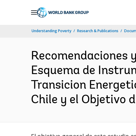
Skip
to
Main
Understanding Poverty
Research & Publications
Docume
Navigation
Recomendaciones y 
Esquema de Instrum
Transicion Energet
Chile y el Objetivo 