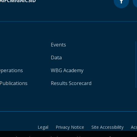
A
IFC
MIGA
ICSID
Events
Data
Operations
WBG Academy
Publications
Results Scorecard
Legal
Privacy Notice
Site Accessibility
Ac