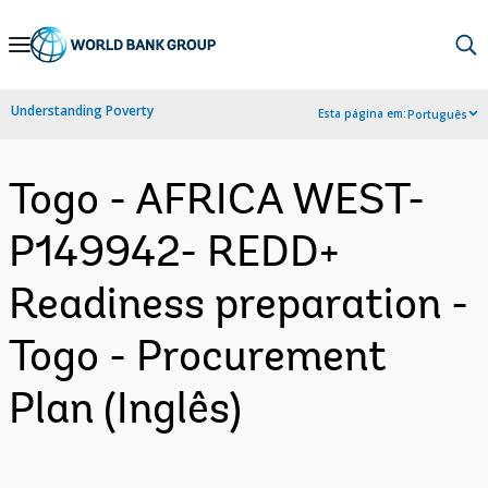
Skip
to
Main
Understanding Poverty
Esta página em:
Português
Navigation
Togo - AFRICA WEST-
P149942- REDD+
Readiness preparation -
Togo - Procurement
Plan (Inglês)