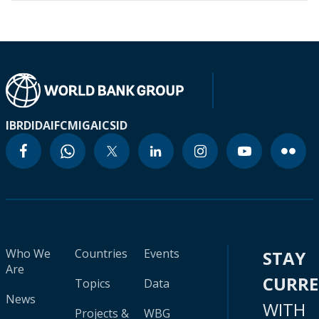
IBRD
IDA
IFC
MIGA
ICSID
Who We
Countries
Events
STAY
Are
CURR
Topics
Data
News
WITH
Projects &
WBG