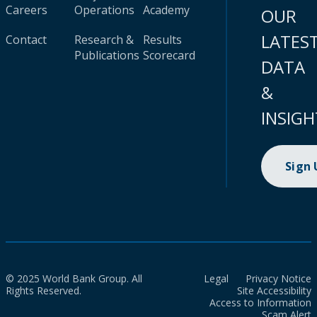
Careers
Operations
Academy
OUR
LATES
Contact
Research &
Results
Publications
Scorecard
DATA
&
INSIGH
Sign
© 2025 World Bank Group. All
Legal
Privacy Notice
Rights Reserved.
Site Accessibility
Access to Information
Scam Alert