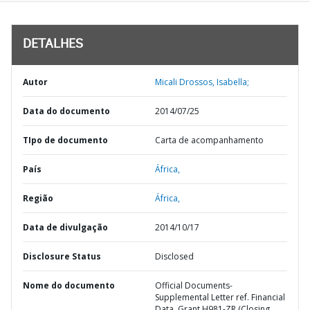
DETALHES
Autor
Micali Drossos, Isabella;
Data do documento
2014/07/25
TIpo de documento
Carta de acompanhamento
País
África,
Região
África,
Data de divulgação
2014/10/17
Disclosure Status
Disclosed
Nome do documento
Official Documents-
Supplemental Letter ref. Financial
Data, Grant H981-ZR (Closing