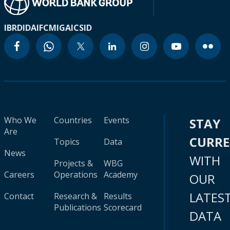
IBRD
IDA
IFC
MIGA
ICSID
Who We
Countries
Events
STAY
Are
CURR
Topics
Data
News
WITH
Projects &
WBG
Careers
Operations
Academy
OUR
LATES
Contact
Research &
Results
Publications
Scorecard
DATA