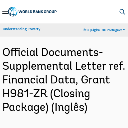
Skip
to
Main
Understanding Poverty
Esta página em:
Português
Navigation
Official Documents-
Supplemental Letter ref.
Financial Data, Grant
H981-ZR (Closing
Package) (Inglês)