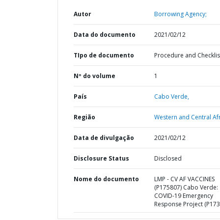
Autor
Borrowing Agency;
Data do documento
2021/02/12
TIpo de documento
Procedure and Checklis
Nº do volume
1
País
Cabo Verde,
Região
Western and Central Afr
Data de divulgação
2021/02/12
Disclosure Status
Disclosed
Nome do documento
LMP - CV AF VACCINES
(P175807) Cabo Verde:
COVID-19 Emergency
Response Project (P173