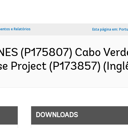
ntos e Relatórios
Esta página em:
Port
NES (P175807) Cabo Verd
 Project (P173857) (Ingl
DOWNLOADS