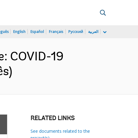
uguês
English
Español
Français
Русский
العربية
e: COVID-19
ês)
RELATED LINKS
See documents related to the
project(s)