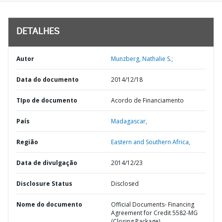
DETALHES
Autor
Munzberg, Nathalie S.;
Data do documento
2014/12/18
TIpo de documento
Acordo de Financiamento
País
Madagascar,
Região
Eastern and Southern Africa,
Data de divulgação
2014/12/23
Disclosure Status
Disclosed
Nome do documento
Official Documents- Financing
Agreement for Credit 5582-MG
(Closing Package)