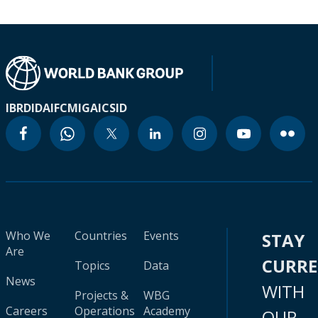
IBRD
IDA
IFC
MIGA
ICSID
Who We
Countries
Events
STAY
Are
CURR
Topics
Data
News
WITH
Projects &
WBG
Careers
Operations
Academy
OUR