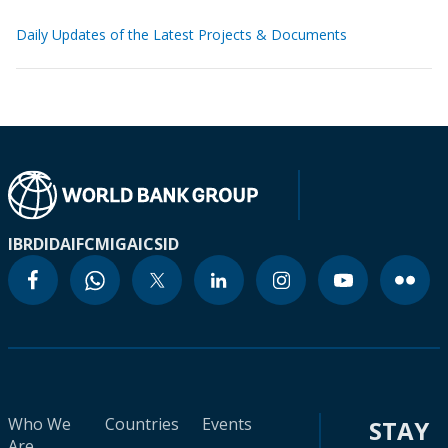
Daily Updates of the Latest Projects & Documents
IBRD
IDA
IFC
MIGA
ICSID
Who We
Countries
Events
STAY
Are