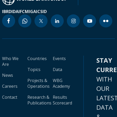
IBRD
IDA
IFC
MIGA
ICSID
Who We
Countries
Events
STAY
Are
CURR
Topics
Data
News
WITH
Projects &
WBG
Careers
Operations
Academy
OUR
LATES
Contact
Research &
Results
Publications
Scorecard
DATA
&