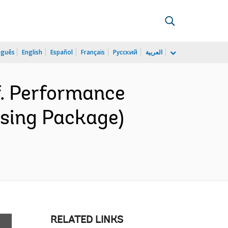
uguês
English
Español
Français
Русский
العربية
f. Performance
osing Package)
RELATED LINKS