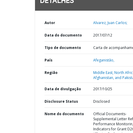
DETALHES
Autor
Alvarez, Juan Carlos;
Data do documento
2017/07/12
TIpo de documento
Carta de acompanham
País
Afeganistão,
Região
Middle East, North Afric
Afghanistan, and Pakist
Data de divulgação
2017/10/25
Disclosure Status
Disclosed
Nome do documento
Official Documents-
Supplemental Letter Ref
Performance Monitorin
Indicators for Grant D2