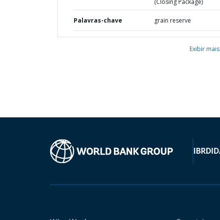
(Closing Package)
Palavras-chave
grain reserve
Exibir mais
IBRD
ID