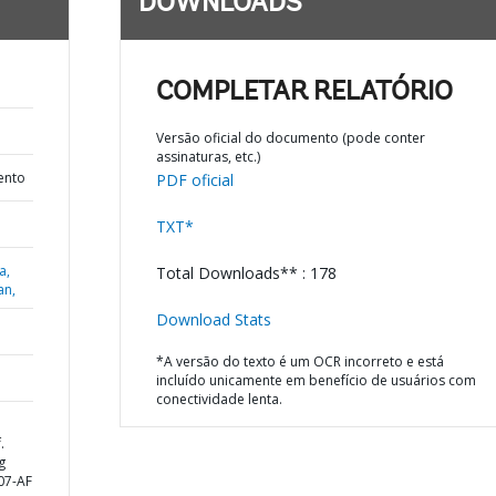
DOWNLOADS
COMPLETAR RELATÓRIO
Versão oficial do documento (pode conter
assinaturas, etc.)
ento
PDF oficial
TXT*
a,
Total Downloads** : 178
an,
Download Stats
*A versão do texto é um OCR incorreto e está
incluído unicamente em benefício de usuários com
conectividade lenta.
.
g
07-AF