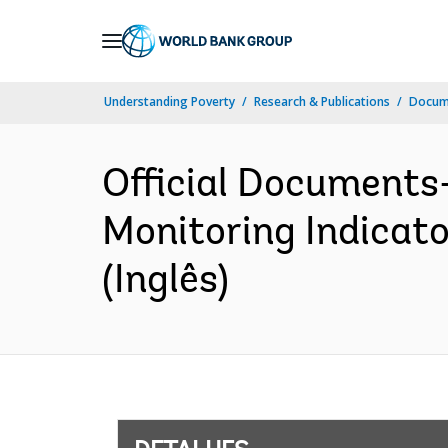
Skip
to
Main
Understanding Poverty
Research & Publications
Docume
Navigation
Official Documents
Monitoring Indicato
(Inglês)