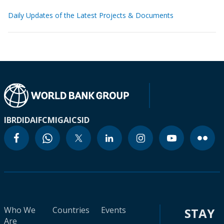
Daily Updates of the Latest Projects & Documents
IBRD
IDA
IFC
MIGA
ICSID
Who We
Countries
Events
STAY
Are