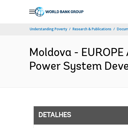
Skip
to
Main
Understanding Poverty
Research & Publications
Docume
Navigation
Moldova - EUROPE
Power System Devel
DETALHES