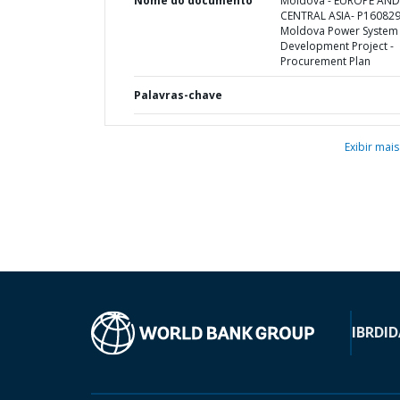
Nome do documento
Moldova - EUROPE AND
CENTRAL ASIA- P160829
Moldova Power System
Development Project -
Procurement Plan
Palavras-chave
Exibir mais
IBRD
ID