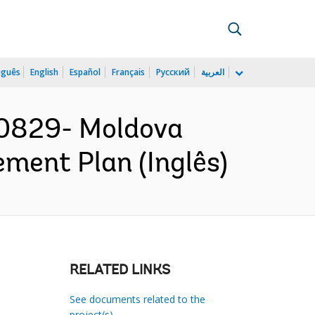
uguês
English
Español
Français
Русский
العربية
0829- Moldova
ment Plan (Inglês)
RELATED LINKS
See documents related to the
project(s)