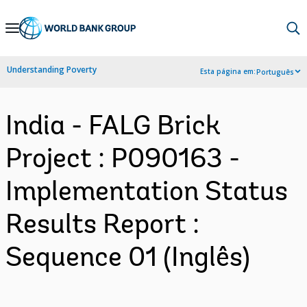
Skip
to
Main
Understanding Poverty
Esta página em:
Português
Navigation
India - FALG Brick
Project : P090163 -
Implementation Status
Results Report :
Sequence 01 (Inglês)