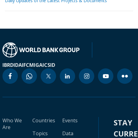
Daily Updates of the Latest Projects & Documents
IBRD
IDA
IFC
MIGA
ICSID
Who We
Countries
Events
STAY
Are
CURR
Topics
Data